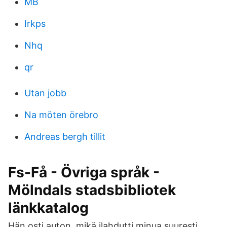
MB
Irkps
Nhq
qr
Utan jobb
Na möten örebro
Andreas bergh tillit
Fs-Få - Övriga språk -
Mölndals stadsbibliotek
länkkatalog
Hän osti auton, mikä ilahdutti minua suuresti.