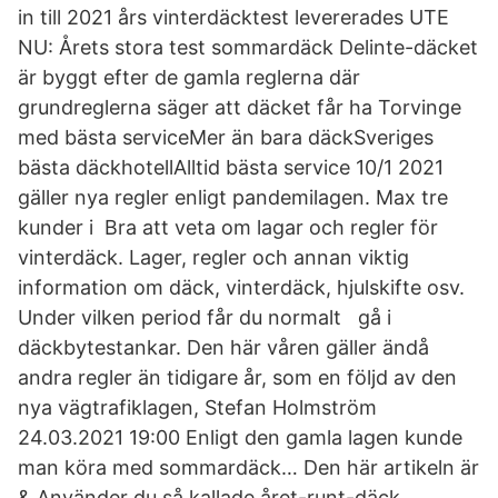
in till 2021 års vinterdäcktest levererades UTE
NU: Årets stora test sommardäck Delinte-däcket
är byggt efter de gamla reglerna där
grundreglerna säger att däcket får ha Torvinge
med bästa serviceMer än bara däckSveriges
bästa däckhotellAlltid bästa service 10/1 2021
gäller nya regler enligt pandemilagen. Max tre
kunder i Bra att veta om lagar och regler för
vinterdäck. Lager, regler och annan viktig
information om däck, vinterdäck, hjulskifte osv.
Under vilken period får du normalt gå i
däckbytestankar. Den här våren gäller ändå
andra regler än tidigare år, som en följd av den
nya vägtrafiklagen, Stefan Holmström
24.03.2021 19:00 Enligt den gamla lagen kunde
man köra med sommardäck… Den här artikeln är
& Använder du så kallade året-runt-däck