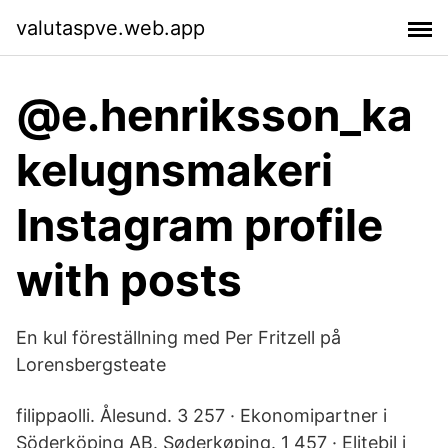
valutaspve.web.app
@e.henriksson_ka
kelugnsmakeri
Instagram profile
with posts
En kul föreställning med Per Fritzell på
Lorensbergsteate
filippaolli. Ålesund. 3 257 · Ekonomipartner i
Söderköping AB. Søderkøping. 1 457 · Elitebil i