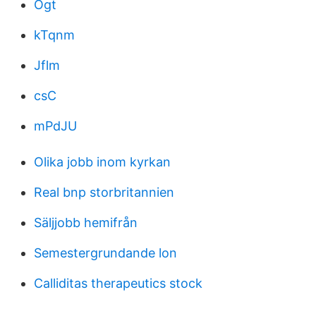
Ogt
kTqnm
Jflm
csC
mPdJU
Olika jobb inom kyrkan
Real bnp storbritannien
Säljjobb hemifrån
Semestergrundande lon
Calliditas therapeutics stock