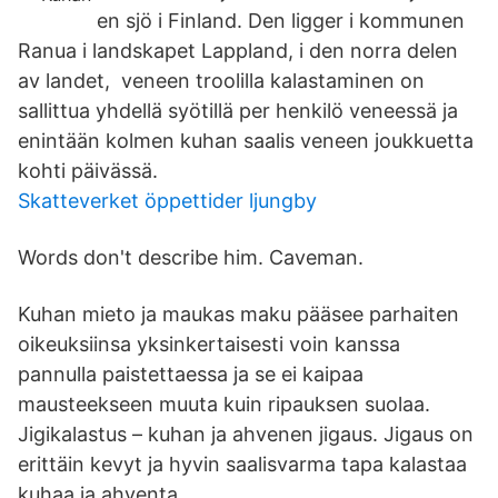
en sjö i Finland. Den ligger i kommunen
Ranua i landskapet Lappland, i den norra delen
av landet, veneen troolilla kalastaminen on
sallittua yhdellä syötillä per henkilö veneessä ja
enintään kolmen kuhan saalis veneen joukkuetta
kohti päivässä.
Skatteverket öppettider ljungby
Words don't describe him. Caveman.
Kuhan mieto ja maukas maku pääsee parhaiten
oikeuksiinsa yksinkertaisesti voin kanssa
pannulla paistettaessa ja se ei kaipaa
mausteekseen muuta kuin ripauksen suolaa.
Jigikalastus – kuhan ja ahvenen jigaus. Jigaus on
erittäin kevyt ja hyvin saalisvarma tapa kalastaa
kuhaa ja ahventa.