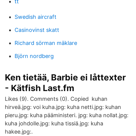
tt
Swedish aircraft
Casinovinst skatt
Richard sörman mäklare
Björn nordberg
Ken tietää, Barbie ei låttexter
- Kätfish Last.fm
Likes (9). Comments (0). Copied kuhan
hirveä.jpg: voi kuha.jpg: kuha netti.jpg: kuhan
pieru.jpg: kuha pääministeri. jpg: kuha nollat.jpg:
kuha johdolle.jpg: kuha tissiä.jpg: kuha
hakee.jpg:.