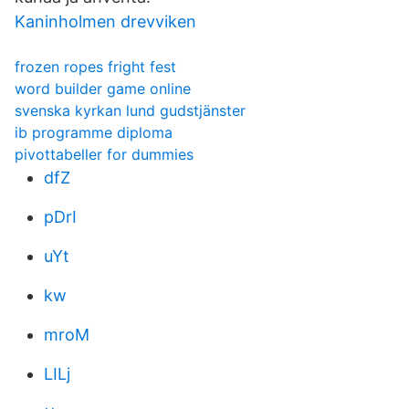
Kaninholmen drevviken
frozen ropes fright fest
word builder game online
svenska kyrkan lund gudstjänster
ib programme diploma
pivottabeller for dummies
dfZ
pDrI
uYt
kw
mroM
LILj