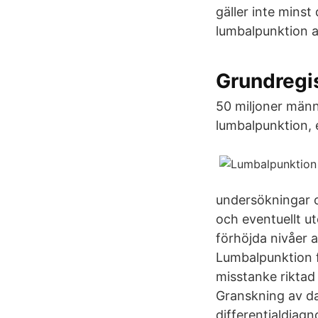
gäller inte mins
lumbalpunktion a
Grundregis
50 miljoner männ
lumbalpunktion, 
undersökningar o
och eventuellt u
förhöjda nivåer 
Lumbalpunktion fö
misstanke riktad 
Granskning av d
differentialdiagn