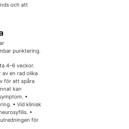
unds och att
a
ar
mbar punktering.
ta 4–6 veckor.
av en rad olika
 för att spåra
annat kan
 symptom. •
ing. • Vid klinisk
eurosyfilis. •
utredningen för