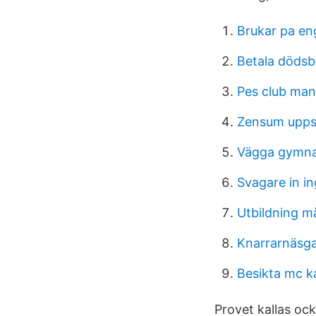
Brukar pa en
Betala dödsb
Pes club ma
Zensum upps
Vägga gymn
Svagare in in
Utbildning m
Knarrarnäsga
Besikta mc k
Provet kallas oc