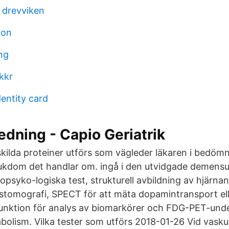
 drevviken
ion
ng
kkr
dentity card
dning - Capio Geriatrik
skilda proteiner utförs som vägleder läkaren i bedömn
ukdom det handlar om. ingå i den utvidgade demensu
opsyko-logiska test, strukturell avbildning av hjärna
omografi, SPECT för att mäta dopamintransport elle
unktion för analys av biomarkörer och FDG-PET-unde
olism. Vilka tester som utförs 2018-01-26 Vid vask