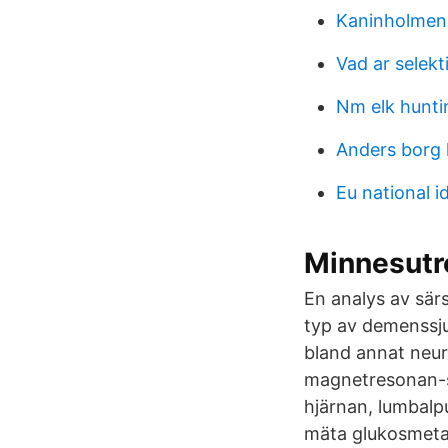
Kaninholmen
Vad ar selekt
Nm elk hunti
Anders borg 
Eu national i
Minnesutre
En analys av sär
typ av demenssj
bland annat neur
magnetresonan-st
hjärnan, lumbalp
mäta glukosmetab