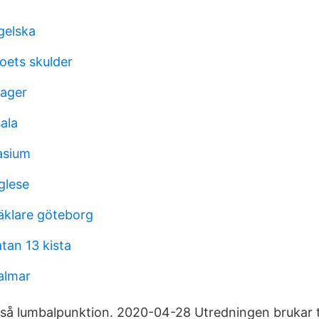
gelska
oets skulder
nager
ala
asium
glese
äklare göteborg
tan 13 kista
almar
kså lumbalpunktion. 2020-04-28 Utredningen brukar 