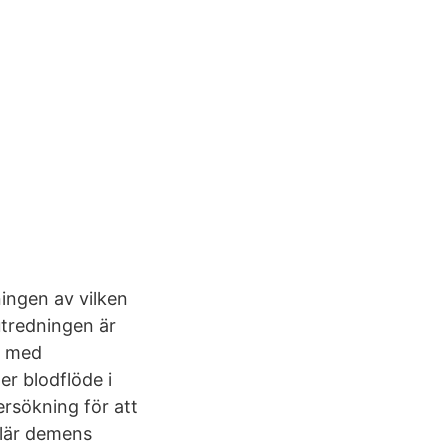
ingen av vilken
tredningen är
n med
r blodflöde i
rsökning för att
ulär demens