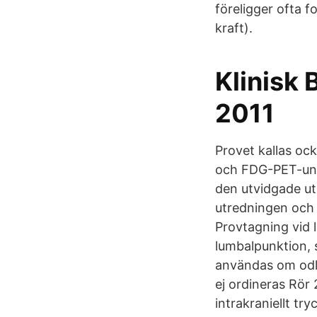
föreligger ofta 
kraft).
Klinisk 
2011
Provet kallas oc
och FDG-PET-unde
den utvidgade u
utredningen och 
Provtagning vid 
lumbalpunktion, s
användas om odlin
ej ordineras Rör 
intrakraniellt tr