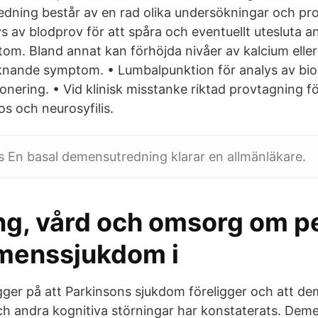
dning består av en rad olika undersökningar och pr
 av blodprov för att spåra och eventuellt utesluta and
om. Bland annat kan förhöjda nivåer av kalcium elle
nande symptom. • Lumbalpunktion för analys av biom
onering. • Vid klinisk misstanke riktad provtagning fö
os och neurosyfilis.
 En basal demensutredning klarar en allmänläkare.
ng, vård och omsorg om p
menssjukdom i
ger på att Parkinsons sjukdom föreligger och att de
h andra kognitiva störningar har konstaterats. Deme