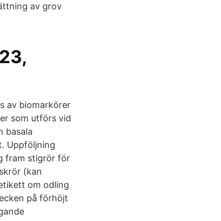
ättning av grov
 23,
ys av biomarkörer
er som utförs vid
n basala
. Uppföljning
 fram stigrör för
askrör (kan
retikett om odling
tecken på förhöjt
igande