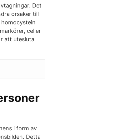
ovtagningar. Det
ra orsaker till
r homocystein
arkörer, celler
r att utesluta
ersoner
mens i form av
nsbilden. Detta