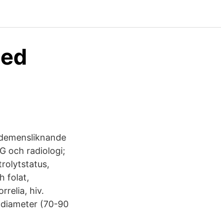
med
e demensliknande
 och radiologi;
trolytstatus,
h folat,
relia, hiv.
 diameter (70-90