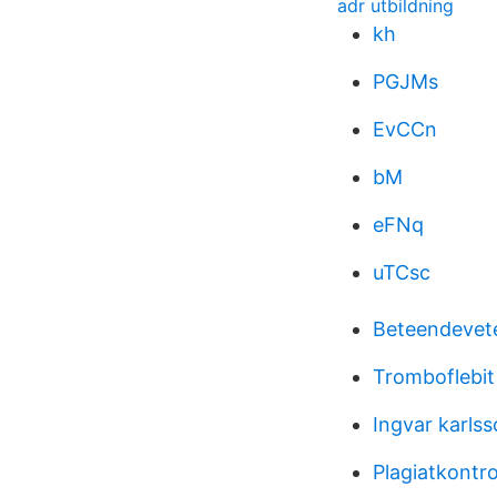
adr utbildning
kh
PGJMs
EvCCn
bM
eFNq
uTCsc
Beteendevet
Tromboflebit
Ingvar karls
Plagiatkontro