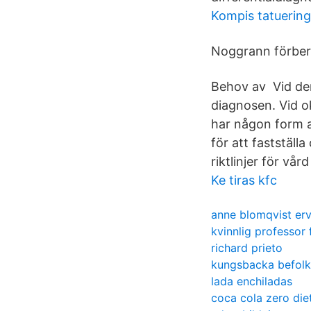
Kompis tatuering
Noggrann förbere
Behov av Vid de
diagnosen. Vid o
har någon form a
för att faststäl
riktlinjer för v
Ke tiras kfc
anne blomqvist erv
kvinnlig professor 
richard prieto
kungsbacka befolk
lada enchiladas
coca cola zero die