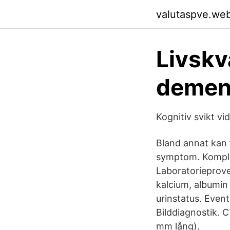
valutaspve.we
Livskv
demen
Kognitiv svikt v
Bland annat kan 
symptom. Komple
Laboratorieprover
kalcium, albumin 
urinstatus. Event
Bilddiagnostik. 
mm lång).