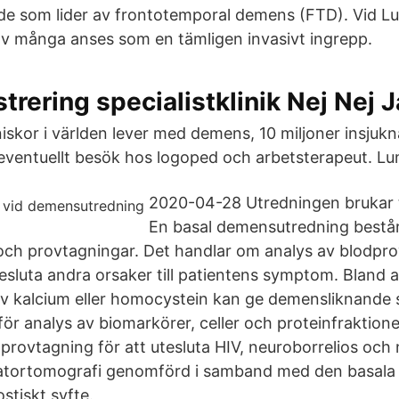
t de som lider av frontotemporal demens (FTD). Vid L
v många anses som en tämligen invasivt ingrepp.
trering specialistklinik Nej Nej J
iskor i världen lever med demens, 10 miljoner insjukn
eventuellt besök hos logoped och arbetsterapeut. Lu
2020-04-28 Utredningen brukar 
En basal demensutredning består 
ch provtagningar. Det handlar om analys av blodprov
tesluta andra orsaker till patientens symptom. Bland 
av kalcium eller homocystein kan ge demensliknande
r analys av biomarkörer, celler och proteinfraktioner
provtagning för att utesluta HIV, neuroborrelios och n
atortomografi genomförd i samband med den basala 
ostiskt syfte.