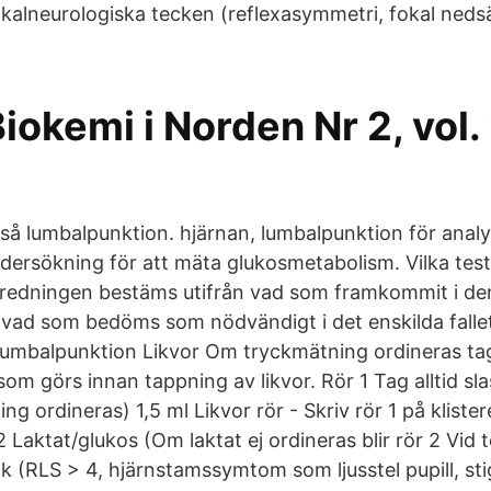
fokalneurologiska tecken (reflexasymmetri, fokal neds
Biokemi i Norden Nr 2, vol.
kså lumbalpunktion. hjärnan, lumbalpunktion för anal
rsökning för att mäta glukosmetabolism. Vilka test
tredningen bestäms utifrån vad som framkommit i de
vad som bedöms som nödvändigt i det enskilda fallet
lumbalpunktion Likvor Om tryckmätning ordineras tag
om görs innan tappning av likvor. Rör 1 Tag alltid sl
g ordineras) 1,5 ml Likvor rör - Skriv rör 1 på kliste
2 Laktat/glukos (Om laktat ej ordineras blir rör 2 Vid 
yck (RLS > 4, hjärnstamssymtom som ljusstel pupill, st