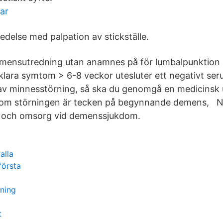
ar
delse med palpation av stickställe.
mensutredning utan anamnes på för lumbalpunktion 
klara symtom > 6-8 veckor utesluter ett negativt se
v minnesstörning, så ska du genomgå en medicinsk 
la om störningen är tecken på begynnande demens, N
ård och omsorg vid demenssjukdom.
alla
första
ning
t