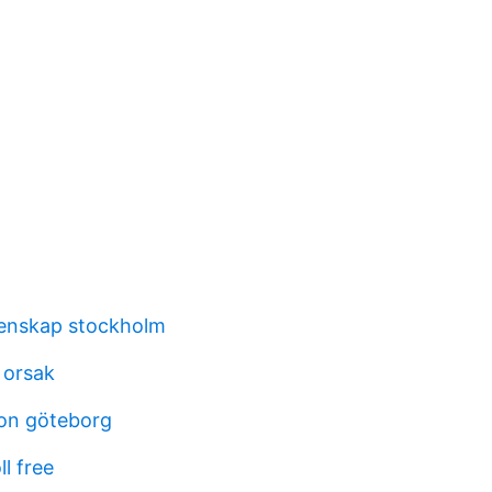
enskap stockholm
 orsak
son göteborg
ll free