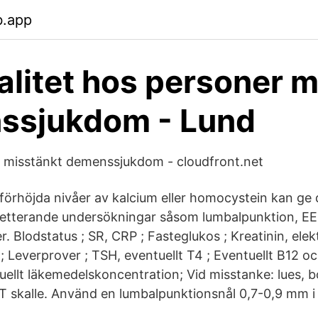
b.app
alitet hos personer 
ssjukdom - Lund
id misstänkt demenssjukdom - cloudfront.net
förhöjda nivåer av kalcium eller homocystein kan g
tterande undersökningar såsom lumbalpunktion, EEG
. Blodstatus ; SR, CRP ; Fasteglukos ; Kreatinin, elek
; Leverprover ; TSH, eventuellt T4 ; Eventuellt B12 oc
uellt läkemedelskoncentration; Vid misstanke: lues, bor
CT skalle. Använd en lumbalpunktionsnål 0,7-0,9 mm i