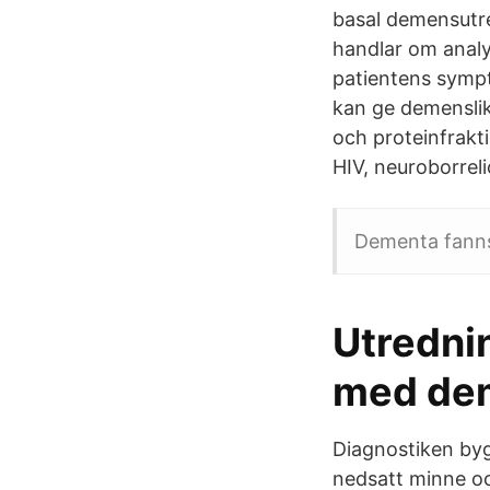
basal demensutre
handlar om analys
patientens sympt
kan ge demenslik
och proteinfrakti
HIV, neuroborreli
Dementa fanns
Utredni
med de
Diagnostiken byg
nedsatt minne oc