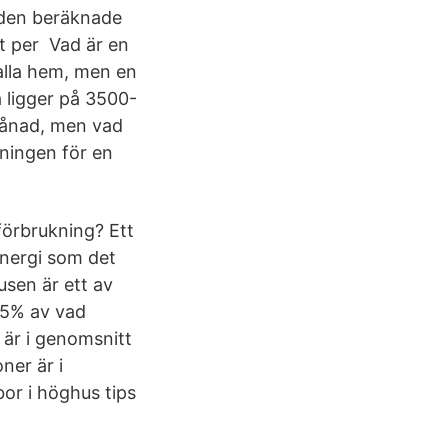
 den beräknade
t per Vad är en
 alla hem, men en
a ligger på 3500-
månad, men vad
kningen för en
förbrukning? Ett
energi som det
usen är ett av
25% av vad
 är i genomsnitt
ner är i
bor i höghus tips