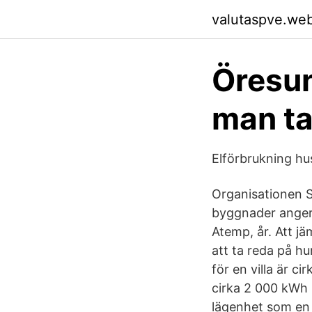
valutaspve.we
Öresun
man ta
Elförbrukning hush
Organisationen S
byggnader anger 
Atemp, år. Att jä
att ta reda på hu
för en villa är 
cirka 2 000 kWh 
lägenhet som en 