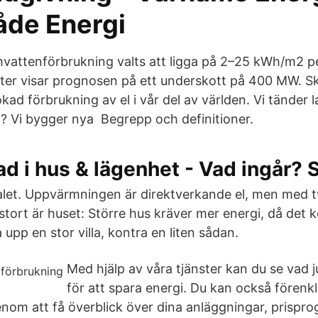
åde Energi
vattenförbrukning valts att ligga på 2–25 kWh/m2 per
nter visar prognosen på ett underskott på 400 MW. Sku
kad förbrukning av el i vår del av världen. Vi tänder
? Vi bygger nya Begrepp och definitioner.
ad i hus & lägenhet - Vad ingår?
alet. Uppvärmningen är direktverkande el, men med
stort är huset: Större hus kräver mer energi, då det 
upp en stor villa, kontra en liten sådan.
Med hjälp av våra tjänster kan du se vad 
för att spara energi. Du kan också förenkl
genom att få överblick över dina anläggningar, prispr