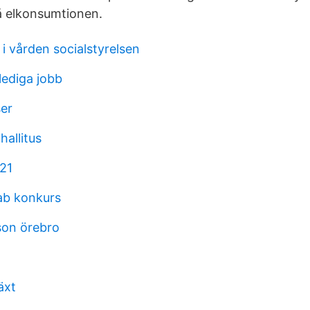
 elkonsumtionen.
r i vården socialstyrelsen
ediga jobb
ser
hallitus
21
ab konkurs
son örebro
äxt