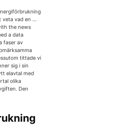
 energiförbrukning
tt veta vad en …
ith the news
eed a data
a faser av
 uppmärksamma
ssutom tittade vi
er sig i sin
tt elavtal med
tal olika
vgiften. Den
rukning