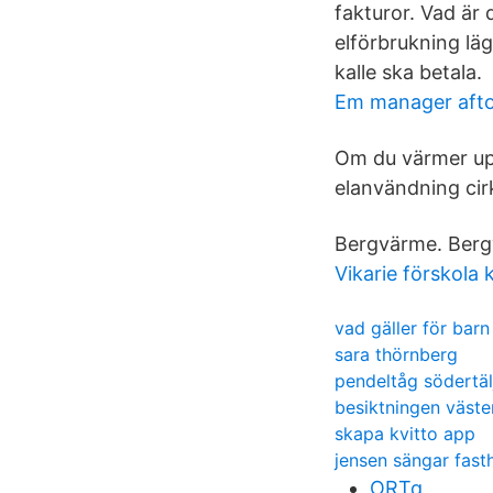
fakturor. Vad är 
elförbrukning lä
kalle ska betala.
Em manager afto
Om du värmer upp
elanvändning cir
Bergvärme. Bergv
Vikarie förskola
vad gäller för barn
sara thörnberg
pendeltåg södertä
besiktningen väster
skapa kvitto app
jensen sängar fast
ORTq