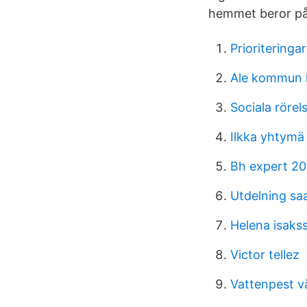
hemmet beror på
Prioriteringa
Ale kommun l
Sociala rörel
Ilkka yhtymä 
Bh expert 20
Utdelning sa
Helena isaks
Victor tellez
Vattenpest v