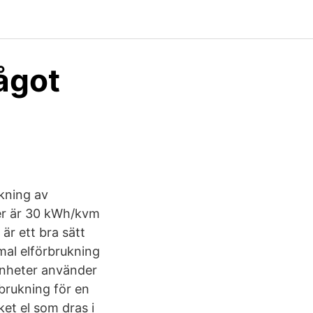
något
kning av
ter är 30 kWh/kvm
är ett bra sätt
rmal elförbrukning
genheter använder
brukning för en
et el som dras i