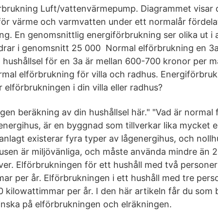
örbrukning Luft/vattenvärmepump. Diagrammet visar
ör värme och varmvatten under ett normalår fördela
ng. En genomsnittlig energiförbrukning ser olika ut i
us drar i genomsnitt 25 000 Normal elförbrukning en 3
 hushållsel för en 3a är mellan 600-700 kronor per 
mal elförbrukning för villa och radhus. Energiförbru
 elförbrukningen i din villa eller radhus?
gen beräkning av din hushållsel här." "Vad är normal 
llenergihus, är en byggnad som tillverkar lika mycket 
nlagt existerar fyra typer av lågenergihus, och nollh
usen är miljövänliga, och måste använda mindre än 
r. Elförbrukningen för ett hushåll med två personer
r per år. Elförbrukningen i ett hushåll med tre perso
kilowattimmar per år. I den här artikeln får du som 
inska på elförbrukningen och elräkningen.