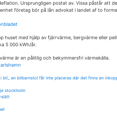
deflation. Ursprungligen postat av. Vissa påstår att d
genhet företag bör på lån advokat i landet af to form
nbladet
 huset med hjälp av fjärrvärme, bergvärme eller pell
ka 5 000 kWh/år.
ärme är en pålitlig och bekymmersfri värmekälla.
 karlshamn
 i bil_ en bilbarnstol får inte placeras där det finns en ink
lje stockholm
slätt
het