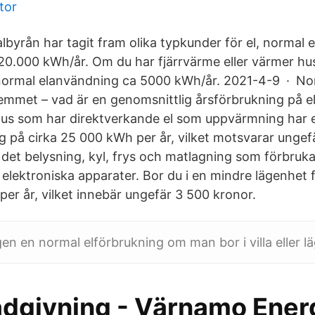
ntor
albyrån har tagit fram olika typkunder för el, normal
a 20.000 kWh/år. Om du har fjärrvärme eller värmer hu
 normal elanvändning ca 5000 kWh/år. 2021-4-9 · No
emmet – vad är en genomsnittlig årsförbrukning på el 
radhus som har direktverkande el som uppvärmning har 
g på cirka 25 000 kWh per år, vilket motsvarar ungef
det belysning, kyl, frys och matlagning som förbruka
elektroniska apparater. Bor du i en mindre lägenhet 
er år, vilket innebär ungefär 3 500 kronor.
gen en normal elförbrukning om man bor i villa eller l
ådgivning - Värnamo Energ