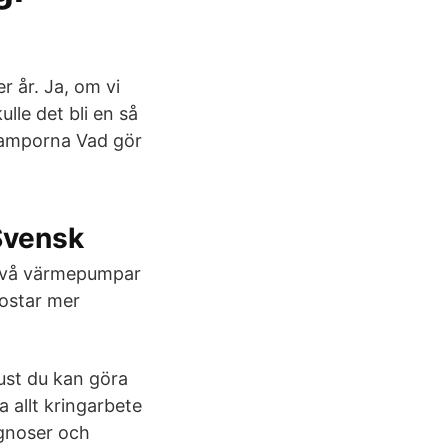
 år. Ja, om vi
lle det bli en så
 lamporna Vad gör
 Svensk
 två värmepumpar
kostar mer
just du kan göra
a allt kringarbete
ognoser och