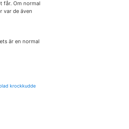
et får. Om normal
er var de även
ets är en normal
opplad krockkudde