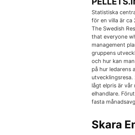
PELLETS.
Statistiska centr
för en villa är c
The Swedish Res
that everyone wh
management plan.
gruppens utveckl
och hur kan man 
på hur ledarens 
utvecklingsresa.
lågt elpris är vå
elhandlare. Föru
fasta månadsavgif
Skara E