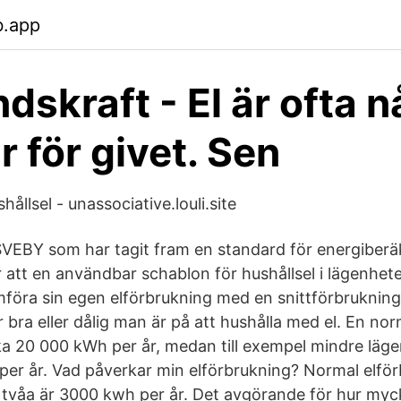
b.app
dskraft - El är ofta 
r för givet. Sen
ållsel - unassociative.louli.site
VEBY som har tagit fram en standard för energiberä
att en användbar schablon för hushållsel i lägenhe
mföra sin egen elförbrukning med en snittförbrukning 
r bra eller dålig man är på att hushålla med el. En no
cirka 20 000 kWh per år, medan till exempel mindre lä
per år. Vad påverkar min elförbrukning? Normal elför
tvåa är 3000 kwh per år. Det avgörande för hur myck