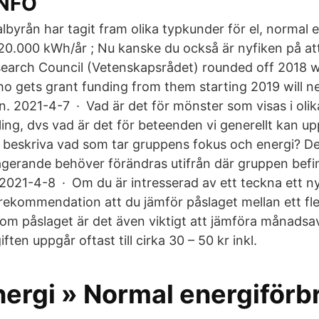
INFO
albyrån har tagit fram olika typkunder för el, normal
a 20.000 kWh/år ; Nu kanske du också är nyfiken på a
earch Council (Vetenskapsrådet) rounded off 2018 w
o gets grant funding from them starting 2019 will n
 2021-4-7 · Vad är det för mönster som visas i olik
ing, dvs vad är det för beteenden vi generellt kan
beskriva vad som tar gruppens fokus och energi? De
agerande behöver förändras utifrån där gruppen befinn
 2021-4-8 · Om du är intresserad av ett teckna ett ny
r rekommendation att du jämför påslaget mellan ett fler
tom påslaget är det även viktigt att jämföra månadsa
ten uppgår oftast till cirka 30 – 50 kr inkl.
nergi » Normal energiförb