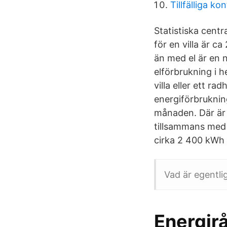
Tillfälliga ko
Statistiska centr
för en villa är c
än med el är en
elförbrukning i h
villa eller ett 
energiförbruknin
månaden. Där är 
tillsammans med 
cirka 2 400 kWh p
Vad är egentli
Energir