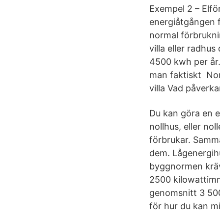
Exempel 2 – Elf
energiåtgången f
normal förbrukni
villa eller radh
4500 kwh per år.
man faktiskt Nor
villa Vad påverkar
Du kan göra en e
nollhus, eller no
förbrukar. Samma
dem. Lågenergih
byggnormen kräve
2500 kilowattimma
genomsnitt 3 500 
för hur du kan m