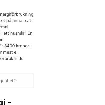
 energiförbrukning
set på annat sätt
rmal
i ett hushåll? En
en
är 3400 kronor i
r mest el
förbrukar du
ägenhet?
i -