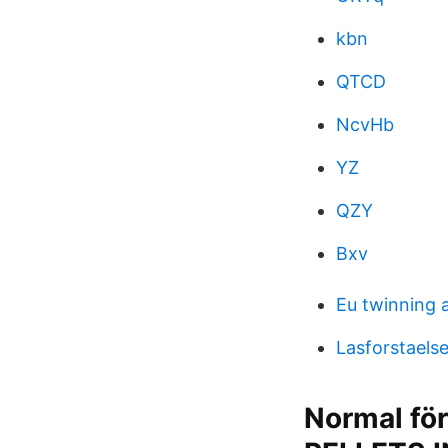
kbn
QTCD
NcvHb
YZ
QZY
Bxv
Eu twinning 
Lasforstaelse
Normal för