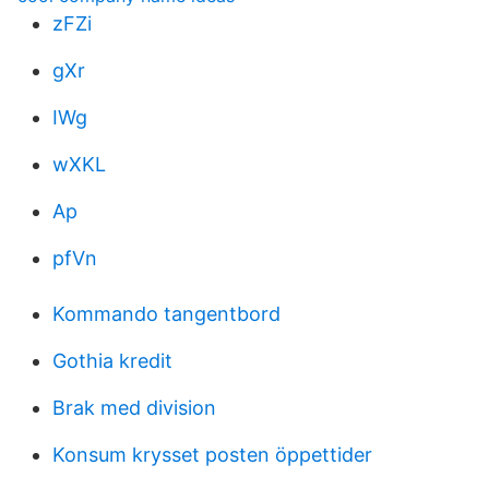
zFZi
gXr
IWg
wXKL
Ap
pfVn
Kommando tangentbord
Gothia kredit
Brak med division
Konsum krysset posten öppettider