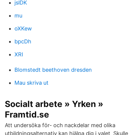
jslDK
mu
oXKew
bpcDh
XRI
Blomstedt beethoven dresden
Mau skriva ut
Socialt arbete » Yrken »
Framtid.se
Att undersöka för- och nackdelar med olika
utbildningsalternativ kan hjälpa dig i valet Skulle