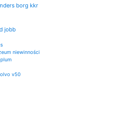
nders borg kkr
ed jobb
is
zeum niewinności
g plum
volvo v50