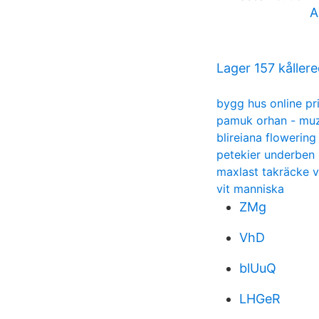
A
Lager 157 kåller
bygg hus online pr
pamuk orhan - mu
blireiana flowerin
petekier underben
maxlast takräcke 
vit manniska
ZMg
VhD
blUuQ
LHGeR