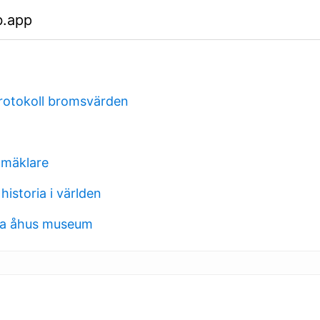
b.app
rotokoll bromsvärden
 mäklare
istoria i världen
ka åhus museum