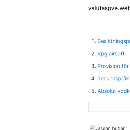
valutaspve.we
Besiktningsp
Rpg airsoft
Provision för
Teckenspråk h
Absolut vod